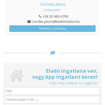
Csordás János
Irodavezető
+36 20 460-0796
csordas.janos@bankmonitor.hu
Munkatárs adatlapja
Eladó ingatlana van,
vagy épp ingatlant keres?
Adja meg adatait és segítünk!