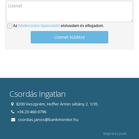
Az
Adatkezelési tájékoztatót
elolvastam és elfogadom.
Üzenet küldése
Csordás Ingatlan
8200 Veszprém, Hoffer Ármin sétány 2. 1/35.
+36 20 460-0796
csordas.janos@bankmonitor.hu
Impresszum